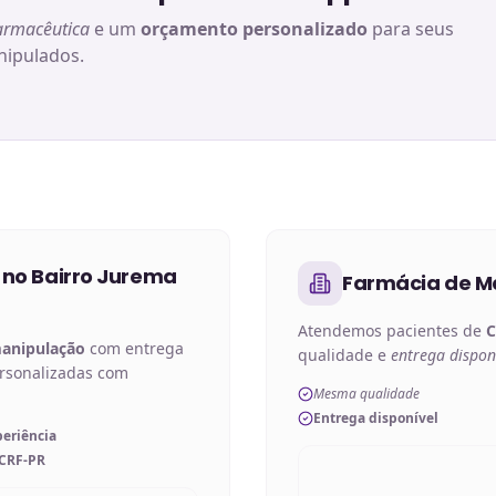
armacêutica
e um
orçamento personalizado
para seus
ipulados.
 no
Bairro Jurema
Farmácia de M
Atendemos pacientes de
C
manipulação
com entrega
qualidade e
entrega dispon
ersonalizadas com
Mesma qualidade
Entrega disponível
periência
 CRF-PR