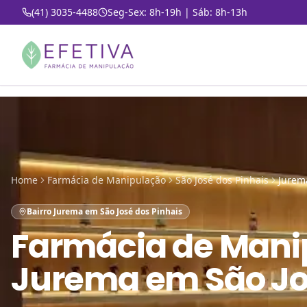
(41) 3035-4488
Seg-Sex: 8h-19h | Sáb: 8h-13h
Home
Farmácia de Manipulação
São José dos Pinhais
Jurem
Bairro Jurema em São José dos Pinhais
Farmácia de Mani
Jurema em São Jo