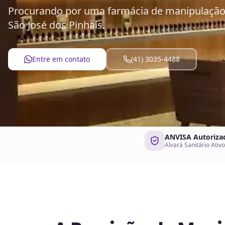
Procurando por uma farmácia de manipulação 
São José dos Pinhais.
Entre em contato
(41) 3035-4488
ANVISA Autoriza
Alvará Sanitário Ativo