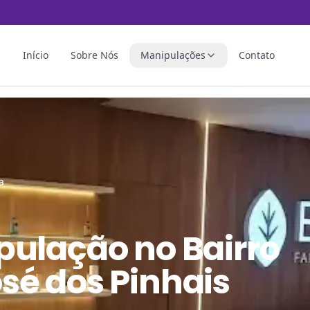
Início
Sobre Nós
Manipulações
Contato
a
pulação
no
Bairro
sé dos Pinhais