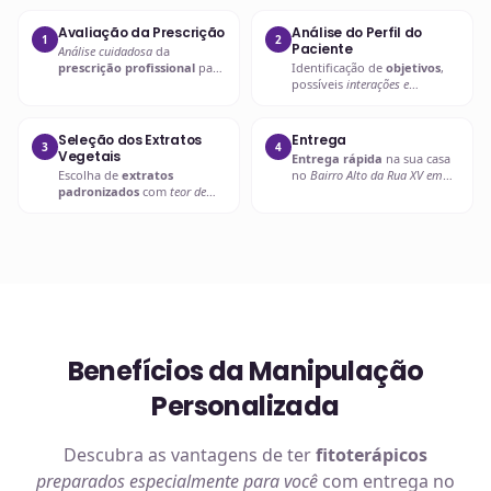
Avaliação da Prescrição
Análise do Perfil do
1
2
Paciente
Análise cuidadosa
da
prescrição profissional
para
Identificação de
objetivos
,
entender as necessidades
possíveis
interações e
específicas.
contraindicações
.
Seleção dos Extratos
Entrega
3
4
Vegetais
Entrega rápida
na sua casa
Escolha de
extratos
no
Bairro Alto da Rua XV em
padronizados
com
teor de
Curitiba
ou retire em uma de
ativos garantido
.
nossas unidades.
Benefícios da Manipulação
Personalizada
Descubra as vantagens de ter
fitoterápicos
preparados especialmente para você
com entrega no