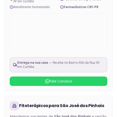
XV em Curitiba
Atendimento humanizado
Farmacêuticos CRF-PR
Entrega na sua casa
— Receba no
Bairro Alto da Rua XV
em Curitiba
Fale Conosco
Fitoterápicos
para
São José dos Pinhais
Atendemos pacientes de
São José dos Pinhais
e região