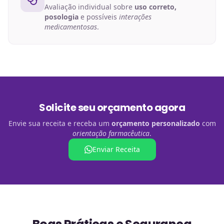
Avaliação individual sobre
uso correto,
posologia
e possíveis
interações
medicamentosas
.
Solicite seu orçamento agora
Envie sua receita e receba um
orçamento personalizado
com
orientação farmacêutica
.
Enviar Receita