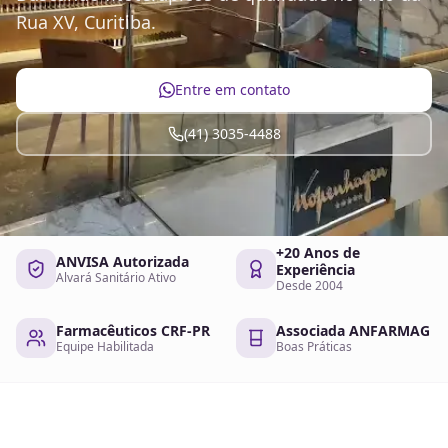
Rua XV, Curitiba.
Entre em contato
(41) 3035-4488
+20 Anos de
ANVISA Autorizada
Experiência
Alvará Sanitário Ativo
Desde 2004
Farmacêuticos CRF-PR
Associada ANFARMAG
Equipe Habilitada
Boas Práticas