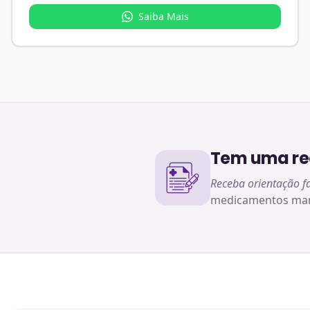
Saiba Mais
Tem uma rec
Receba orientação f
medicamentos man