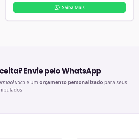
Saiba Mais
eita? Envie pelo WhatsApp
armacêutica
e um
orçamento personalizado
para seus
ipulados.