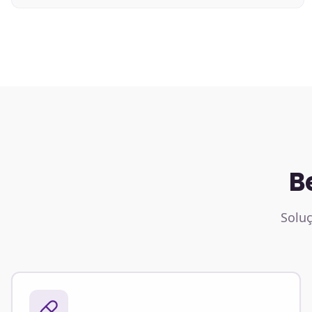
B
Soluç