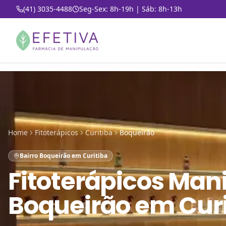
(41) 3035-4488
Seg-Sex: 8h-19h | Sáb: 8h-13h
Home
Fitoterápicos
Curitiba
Boqueirão
Bairro Boqueirão em Curitiba
Fitoterápicos Man
Boqueirão em Curi