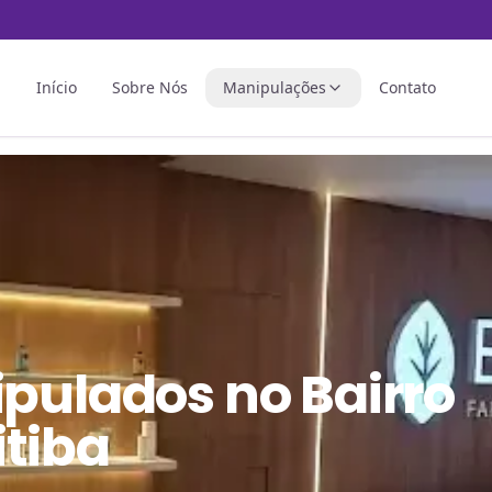
Início
Sobre Nós
Manipulações
Contato
ipulados
no
Bairro
tiba