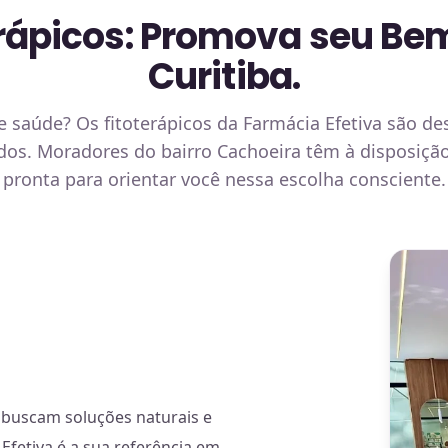
erápicos: Promova seu Be
Curitiba.
e saúde? Os fitoterápicos da Farmácia Efetiva são de
ados. Moradores do bairro Cachoeira têm à disposi
 pronta para orientar você nessa escolha consciente.
e buscam soluções naturais e
Efetiva é a sua referência em