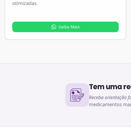
otimizadas.
Saiba Mais
Tem uma rec
Receba orientação f
medicamentos man