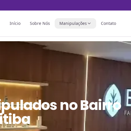
Início
Sobre Nós
Manipulações
Contato
ipulados
no
Bairro
itiba