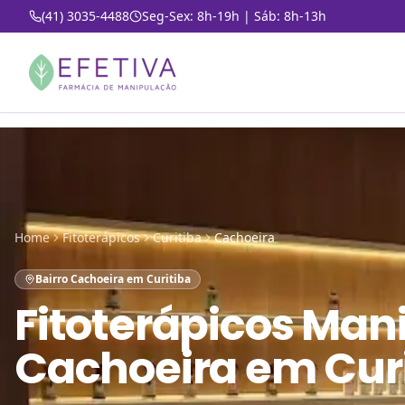
(41) 3035-4488
Seg-Sex: 8h-19h | Sáb: 8h-13h
Home
Fitoterápicos
Curitiba
Cachoeira
Bairro Cachoeira em Curitiba
Fitoterápicos Man
Cachoeira em Cur