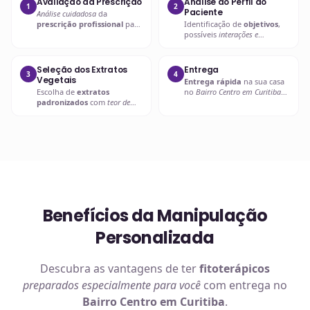
Avaliação da Prescrição
Análise do Perfil do
1
2
Paciente
Análise cuidadosa
da
prescrição profissional
para
Identificação de
objetivos
,
entender as necessidades
possíveis
interações e
específicas.
contraindicações
.
Seleção dos Extratos
Entrega
3
4
Vegetais
Entrega rápida
na sua casa
Escolha de
extratos
no
Bairro Centro em Curitiba
padronizados
com
teor de
ou retire em uma de nossas
ativos garantido
.
unidades.
Benefícios da Manipulação
Personalizada
Descubra as vantagens de ter
fitoterápicos
preparados especialmente para você
com entrega no
Bairro Centro em Curitiba
.