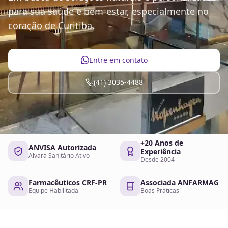
para sua saúde e bem-estar, especialmente no
coração de Curitiba.
Entre em contato
(41) 3035-4488
+20 Anos de
ANVISA Autorizada
Experiência
Alvará Sanitário Ativo
Desde 2004
Farmacêuticos CRF-PR
Associada ANFARMAG
Equipe Habilitada
Boas Práticas