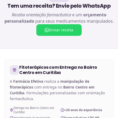
Tem uma receita? Envie pelo WhatsApp
Receba orientação farmacêutica
e um
orçamento
personalizado
para seus medicamentos manipulados.
Enviar receita
Fitoterápicos
com Entrega no
Bairro
Centro em Curitiba
A
Farmácia Efetiva
realiza a
manipulação de
fitoterápicos
com entrega no
Bairro Centro em
Curitiba
. Formulações personalizadas com orientação
farmacêutica.
Entrega no Bairro Centro em
+20 anos de experiência
Curitiba
Atendimento humanizado
Farmacêuticos CRF-PR