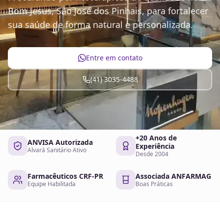
Bom Jesus, São José dos Pinhais, para fortalecer
sua saúde de forma natural e personalizada.
Entre em contato
(41) 3035-4488
+20 Anos de
ANVISA Autorizada
Experiência
Alvará Sanitário Ativo
Desde 2004
Farmacêuticos CRF-PR
Associada ANFARMAG
Equipe Habilitada
Boas Práticas