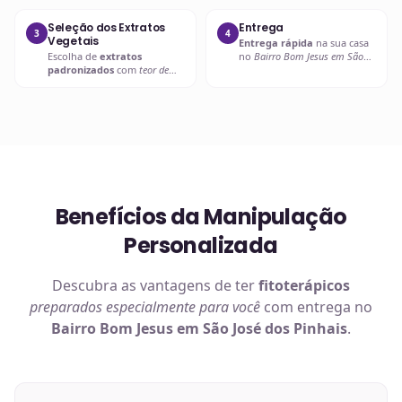
Seleção dos Extratos
Entrega
3
4
Vegetais
Entrega rápida
na sua casa
Escolha de
extratos
no
Bairro Bom Jesus em São
padronizados
com
teor de
José dos Pinhais
ou retire em
ativos garantido
.
uma de nossas unidades.
Benefícios da Manipulação
Personalizada
Descubra as vantagens de ter
fitoterápicos
preparados especialmente para você
com entrega no
Bairro Bom Jesus em São José dos Pinhais
.