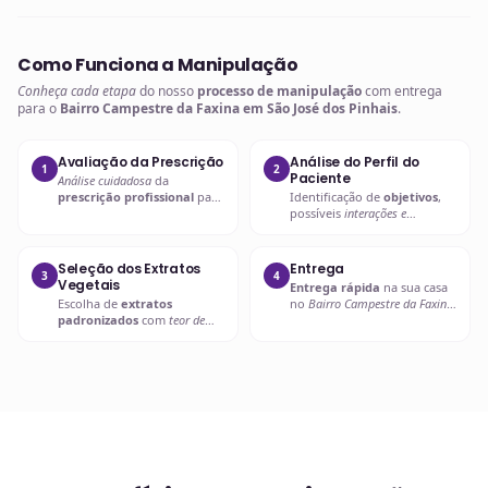
Como Funciona a Manipulação
Conheça cada etapa
do nosso
processo de manipulação
com entrega
para o
Bairro Campestre da Faxina em São José dos Pinhais
.
Avaliação da Prescrição
Análise do Perfil do
1
2
Paciente
Análise cuidadosa
da
prescrição profissional
para
Identificação de
objetivos
,
entender as necessidades
possíveis
interações e
específicas.
contraindicações
.
Seleção dos Extratos
Entrega
3
4
Vegetais
Entrega rápida
na sua casa
Escolha de
extratos
no
Bairro Campestre da Faxina
padronizados
com
teor de
em São José dos Pinhais
ou
ativos garantido
.
retire em uma de nossas
unidades.