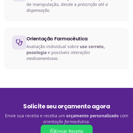
de manipulação, desde a
prescrição até a
dispensação
.
Orientação Farmacêutica
Avaliação individual sobre
uso correto,
posologia
e possíveis
interações
medicamentosas
.
Solicite seu orçamento agora
Envie sua receita e receba um
orçamento personalizado
com
orientação farmacêutica
.
Enviar Receita