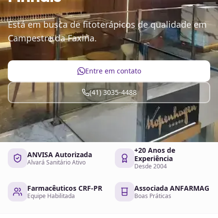
Está em busca de fitoterápicos de qualidade em
Campestre da Faxina.
Entre em contato
(41) 3035-4488
+20 Anos de
ANVISA Autorizada
Experiência
Alvará Sanitário Ativo
Desde 2004
Farmacêuticos CRF-PR
Associada ANFARMAG
Equipe Habilitada
Boas Práticas