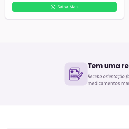
Saiba Mais
Tem uma rec
Receba orientação f
medicamentos man