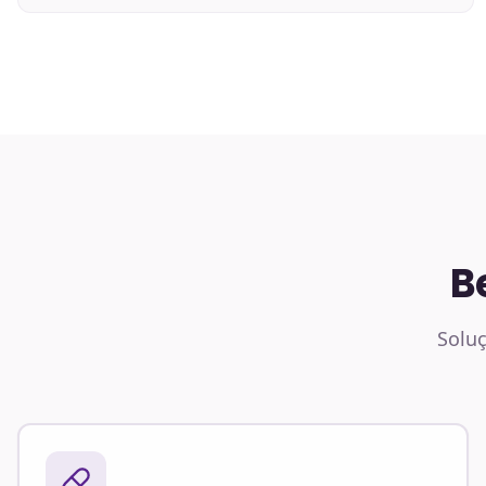
B
Soluç