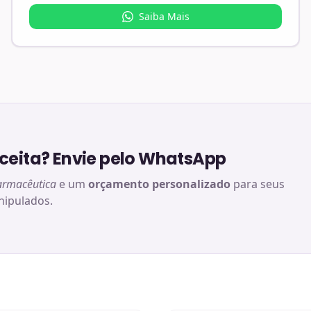
Saiba Mais
eita? Envie pelo WhatsApp
armacêutica
e um
orçamento personalizado
para seus
ipulados.