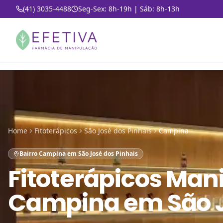
(41) 3035-4488
Seg-Sex: 8h-19h | Sáb: 8h-13h
Home
Fitoterápicos
São José dos Pinhais
Campina
Bairro Campina em São José dos Pinhais
Fitoterápicos Man
Campina em São J