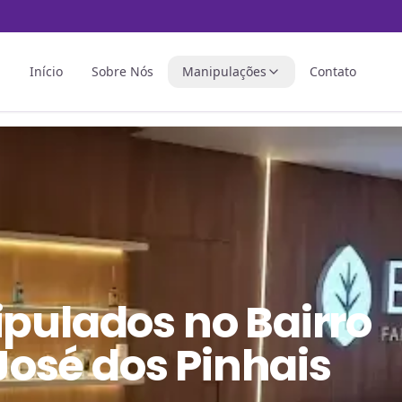
Início
Sobre Nós
Manipulações
Contato
ipulados
no
Bairro
osé dos Pinhais