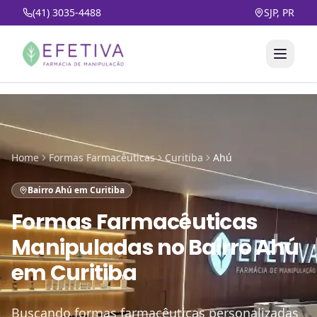
(41) 3035-4488
SJP, PR
Home
Formas Farmacêuticas
Curitiba
Ahú
Bairro Ahú em Curitiba
Formas Farmacêuticas
Manipuladas
no
Bairro Ahú
em Curitiba
Buscando formas farmacêuticas personalizadas