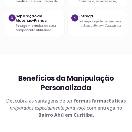
médica
para verificação de
fórmula
e, se necessário,
compatibilidades e dosagens
entra em contato com o
seguras.
prescritor
para
esclarecimentos.
Separação de
Entrega
3
4
Matérias-Primas
Entrega rápida
na sua casa
Pesagem precisa
de cada
no
Bairro Ahú em Curitiba
ou
componente utilizando
retire em uma de nossas
balanças analíticas calibradas
unidades.
e certificadas.
Benefícios da Manipulação
Personalizada
Descubra as vantagens de ter
formas farmacêuticas
preparados especialmente para você
com entrega no
Bairro Ahú em Curitiba
.