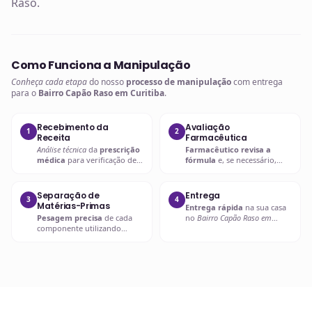
Raso.
Como Funciona a Manipulação
Conheça cada etapa
do nosso
processo de manipulação
com entrega
para o
Bairro Capão Raso em Curitiba
.
Recebimento da
Avaliação
1
2
Receita
Farmacêutica
Análise técnica
da
prescrição
Farmacêutico revisa a
médica
para verificação de
fórmula
e, se necessário,
compatibilidades e dosagens
entra em contato com o
seguras.
prescritor
para
esclarecimentos.
Separação de
Entrega
3
4
Matérias-Primas
Entrega rápida
na sua casa
Pesagem precisa
de cada
no
Bairro Capão Raso em
componente utilizando
Curitiba
ou retire em uma de
balanças analíticas calibradas
nossas unidades.
e certificadas.