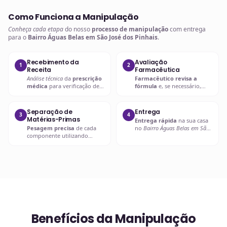
Como Funciona a Manipulação
Conheça cada etapa
do nosso
processo de manipulação
com entrega
para o
Bairro Águas Belas em São José dos Pinhais
.
Recebimento da
Avaliação
1
2
Receita
Farmacêutica
Análise técnica
da
prescrição
Farmacêutico revisa a
médica
para verificação de
fórmula
e, se necessário,
compatibilidades e dosagens
entra em contato com o
seguras.
prescritor
para
esclarecimentos.
Separação de
Entrega
3
4
Matérias-Primas
Entrega rápida
na sua casa
Pesagem precisa
de cada
no
Bairro Águas Belas em São
componente utilizando
José dos Pinhais
ou retire em
balanças analíticas calibradas
uma de nossas unidades.
e certificadas.
Benefícios da Manipulação