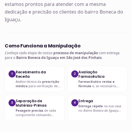
estamos prontos para atender com a mesma
dedicação e precisão os clientes do bairro Boneca do
Iguaçu.
Como Funciona a Manipulação
Conheça cada etapa
do nosso
processo de manipulação
com entrega
para o
Bairro Boneca do Iguaçu em São José dos Pinhais
.
Recebimento da
Avaliação
1
2
Receita
Farmacêutica
Análise técnica
da
prescrição
Farmacêutico revisa a
médica
para verificação de
fórmula
e, se necessário,
compatibilidades e dosagens
entra em contato com o
seguras.
prescritor
para
esclarecimentos.
Separação de
Entrega
3
4
Matérias-Primas
Entrega rápida
na sua casa
Pesagem precisa
de cada
no
Bairro Boneca do Iguaçu
componente utilizando
em São José dos Pinhais
ou
balanças analíticas calibradas
retire em uma de nossas
e certificadas.
unidades.