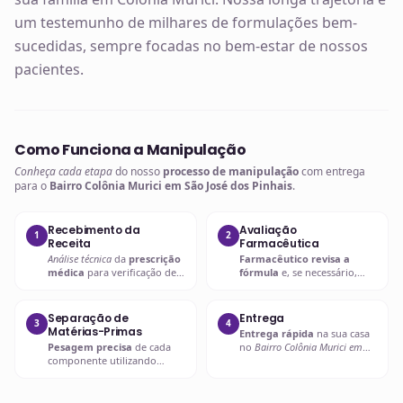
um testemunho de milhares de formulações bem-
sucedidas, sempre focadas no bem-estar de nossos
pacientes.
Como Funciona a Manipulação
Conheça cada etapa
do nosso
processo de manipulação
com entrega
para o
Bairro Colônia Murici em São José dos Pinhais
.
Recebimento da
Avaliação
1
2
Receita
Farmacêutica
Análise técnica
da
prescrição
Farmacêutico revisa a
médica
para verificação de
fórmula
e, se necessário,
compatibilidades e dosagens
entra em contato com o
seguras.
prescritor
para
esclarecimentos.
Separação de
Entrega
3
4
Matérias-Primas
Entrega rápida
na sua casa
Pesagem precisa
de cada
no
Bairro Colônia Murici em
componente utilizando
São José dos Pinhais
ou retire
balanças analíticas calibradas
em uma de nossas unidades.
e certificadas.