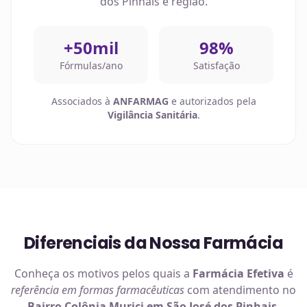
dos Pinhais
e região.
+50mil
98%
Fórmulas/ano
Satisfação
Associados à
ANFARMAG
e autorizados pela
Vigilância Sanitária
.
Diferenciais da Nossa Farmácia
Conheça os motivos pelos quais a
Farmácia Efetiva
é
referência em
formas farmacêuticas
com atendimento no
Bairro Colônia Murici em São José dos Pinhais
.