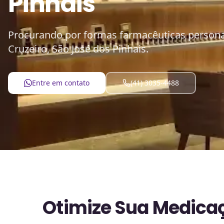
Pinhais
Procurando por formas farmacêuticas personal
Cruzeiro, São José dos Pinhais.
Entre em contato
(41) 3035-4488
Otimize Sua Medicaç