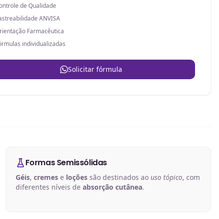
ontrole de Qualidade
astreabilidade ANVISA
rientação Farmacêutica
órmulas individualizadas
Solicitar fórmula
Formas Semissólidas
Géis
,
cremes
e
loções
são destinados ao
uso tópico
, com
diferentes níveis de
absorção cutânea
.