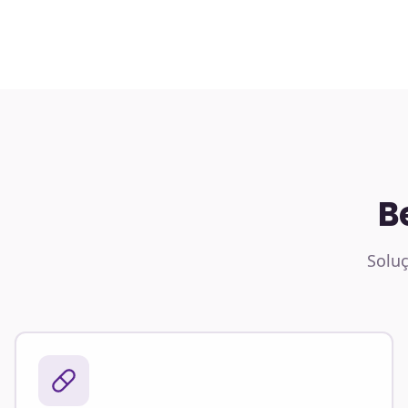
B
Soluç