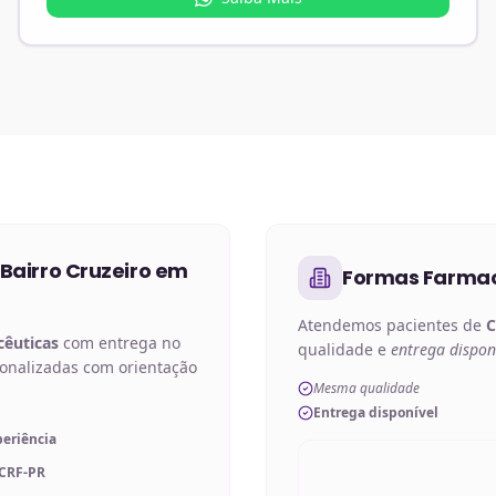
Bairro Cruzeiro em
Formas Farmac
Atendemos pacientes de
C
cêuticas
com entrega no
qualidade e
entrega dispon
sonalizadas com orientação
Mesma qualidade
Entrega disponível
periência
 CRF-PR