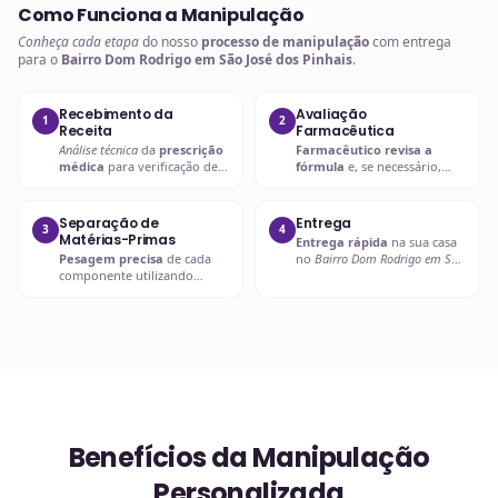
Como Funciona a Manipulação
Conheça cada etapa
do nosso
processo de manipulação
com entrega
para o
Bairro Dom Rodrigo em São José dos Pinhais
.
Recebimento da
Avaliação
1
2
Receita
Farmacêutica
Análise técnica
da
prescrição
Farmacêutico revisa a
médica
para verificação de
fórmula
e, se necessário,
compatibilidades e dosagens
entra em contato com o
seguras.
prescritor
para
esclarecimentos.
Separação de
Entrega
3
4
Matérias-Primas
Entrega rápida
na sua casa
Pesagem precisa
de cada
no
Bairro Dom Rodrigo em São
componente utilizando
José dos Pinhais
ou retire em
balanças analíticas calibradas
uma de nossas unidades.
e certificadas.
Benefícios da Manipulação
Personalizada