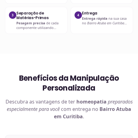
compatibilidades e dosagens
entra em contato com o
seguras.
prescritor
para
esclarecimentos.
Separação de
Entrega
3
4
Matérias-Primas
Entrega rápida
na sua casa
Pesagem precisa
de cada
no
Bairro Atuba em Curitiba
componente utilizando
ou retire em uma de nossas
balanças analíticas calibradas
unidades.
e certificadas.
Benefícios da Manipulação
Personalizada
Descubra as vantagens de ter
homeopatia
preparados
especialmente para você
com entrega no
Bairro Atuba
em Curitiba
.