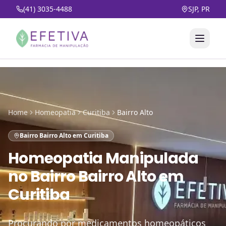
(41) 3035-4488
SJP, PR
Home
Homeopatia
Curitiba
Bairro Alto
Bairro Bairro Alto em Curitiba
Homeopatia Manipulada
no
Bairro Bairro Alto em
Curitiba
Procurando por medicamentos homeopáticos