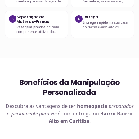
médica
para verificação de
fórmula
e, se necessário,
compatibilidades e dosagens
entra em contato com o
seguras.
prescritor
para
esclarecimentos.
Separação de
Entrega
3
4
Matérias-Primas
Entrega rápida
na sua casa
Pesagem precisa
de cada
no
Bairro Bairro Alto em
componente utilizando
Curitiba
ou retire em uma de
balanças analíticas calibradas
nossas unidades.
e certificadas.
Benefícios da Manipulação
Personalizada
Descubra as vantagens de ter
homeopatia
preparados
especialmente para você
com entrega no
Bairro Bairro
Alto em Curitiba
.