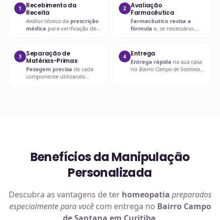
Recebimento da
Avaliação
1
2
Receita
Farmacêutica
Análise técnica
da
prescrição
Farmacêutico revisa a
médica
para verificação de
fórmula
e, se necessário,
compatibilidades e dosagens
entra em contato com o
seguras.
prescritor
para
esclarecimentos.
Separação de
Entrega
3
4
Matérias-Primas
Entrega rápida
na sua casa
Pesagem precisa
de cada
no
Bairro Campo de Santana
componente utilizando
em Curitiba
ou retire em uma
balanças analíticas calibradas
de nossas unidades.
e certificadas.
Benefícios da Manipulação
Personalizada
Descubra as vantagens de ter
homeopatia
preparados
especialmente para você
com entrega no
Bairro Campo
de Santana em Curitiba
.