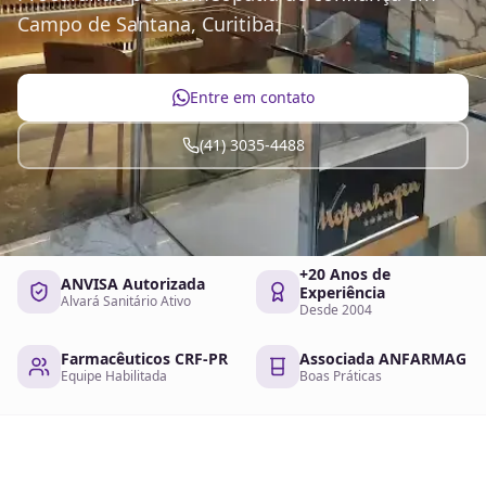
Campo de Santana, Curitiba.
Entre em contato
(41) 3035-4488
+20 Anos de
ANVISA Autorizada
Experiência
Alvará Sanitário Ativo
Desde 2004
Farmacêuticos CRF-PR
Associada ANFARMAG
Equipe Habilitada
Boas Práticas