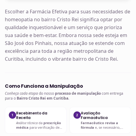
Escolher a Farmácia Efetiva para suas necessidades de
homeopatia no bairro Cristo Rei significa optar por
qualidade inquestionável e um serviço que prioriza
sua saúde e bem-estar. Embora nossa sede esteja em
São José dos Pinhais, nossa atuação se estende com
excelência para toda a região metropolitana de
Curitiba, incluindo o vibrante bairro de Cristo Rei.
Como Funciona a Manipulação
Conheça cada etapa
do nosso
processo de manipulação
com entrega
para o
Bairro Cristo Rei em Curitiba
.
Recebimento da
Avaliação
1
2
Receita
Farmacêutica
Análise técnica
da
prescrição
Farmacêutico revisa a
médica
para verificação de
fórmula
e, se necessário,
compatibilidades e dosagens
entra em contato com o