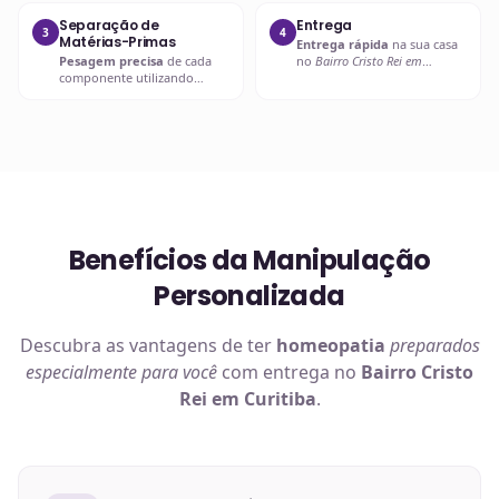
seguras.
prescritor
para
esclarecimentos.
Separação de
Entrega
3
4
Matérias-Primas
Entrega rápida
na sua casa
Pesagem precisa
de cada
no
Bairro Cristo Rei em
componente utilizando
Curitiba
ou retire em uma de
balanças analíticas calibradas
nossas unidades.
e certificadas.
Benefícios da Manipulação
Personalizada
Descubra as vantagens de ter
homeopatia
preparados
especialmente para você
com entrega no
Bairro Cristo
Rei em Curitiba
.