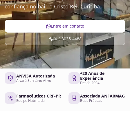
confiança no bairro Cristo Rei, Curitiba.
Entre em contato
(41) 3035-4488
+20 Anos de
ANVISA Autorizada
Experiência
Alvará Sanitário Ativo
Desde 2004
Farmacêuticos CRF-PR
Associada ANFARMAG
Equipe Habilitada
Boas Práticas