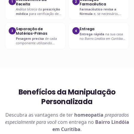
1
2
Receita
Farmacêutica
Análise técnica
da
prescrição
Farmacêutico revisa a
médica
para verificação de
fórmula
e, se necessário,
compatibilidades e dosagens
entra em contato com o
seguras.
prescritor
para
esclarecimentos.
Separação de
Entrega
3
4
Matérias-Primas
Entrega rápida
na sua casa
Pesagem precisa
de cada
no
Bairro Lindóia em Curitiba
componente utilizando
ou retire em uma de nossas
balanças analíticas calibradas
unidades.
e certificadas.
Benefícios da Manipulação
Personalizada
Descubra as vantagens de ter
homeopatia
preparados
especialmente para você
com entrega no
Bairro Lindóia
em Curitiba
.