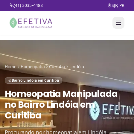
(41) 3035-4488
SJP, PR
Home
Homeopatia
Curitiba
Lindóia
Bairro Lindóia em Curitiba
Homeopatia Manipulada
no
Bairro Lindóia em
Curitiba
Procurando por homeopatia em Lindóia,