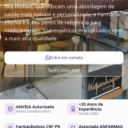
dos Pinhais, que buscam uma abordagem de
saúde mais natural e personalizada, a Farmácia
Efetiva é o seu ponto de referência para
medicamentos homeopáticos manipulados com
a mais alta qualidade.
Entre em contato
(41) 3035-4488
+20 Anos de
ANVISA Autorizada
Experiência
Alvará Sanitário Ativo
Desde 2004
Farmacêuticos CRF-PR
Associada ANFARMAG