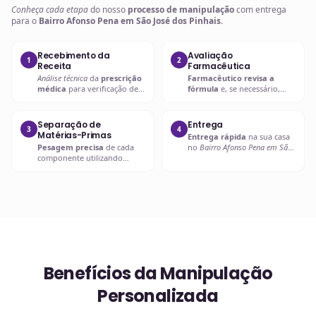
Conheça cada etapa
do nosso
processo de manipulação
com entrega
para o
Bairro Afonso Pena em São José dos Pinhais
.
Recebimento da
Avaliação
1
2
Receita
Farmacêutica
Análise técnica
da
prescrição
Farmacêutico revisa a
médica
para verificação de
fórmula
e, se necessário,
compatibilidades e dosagens
entra em contato com o
seguras.
prescritor
para
esclarecimentos.
Separação de
Entrega
3
4
Matérias-Primas
Entrega rápida
na sua casa
Pesagem precisa
de cada
no
Bairro Afonso Pena em São
componente utilizando
José dos Pinhais
ou retire em
balanças analíticas calibradas
uma de nossas unidades.
e certificadas.
Benefícios da Manipulação
Personalizada