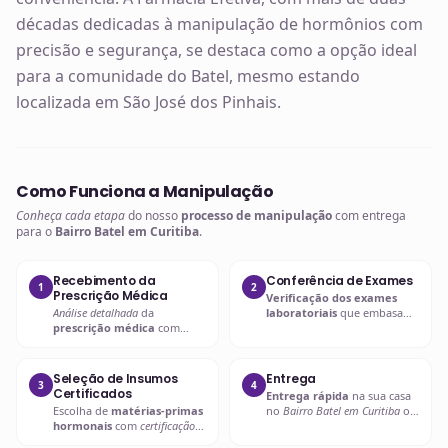
décadas dedicadas à manipulação de hormônios com
precisão e segurança, se destaca como a opção ideal
para a comunidade do Batel, mesmo estando
localizada em São José dos Pinhais.
Como Funciona a Manipulação
Conheça cada etapa
do nosso
processo de manipulação
com entrega
para o
Bairro Batel em Curitiba
.
Recebimento da
Conferência de Exames
1
2
Prescrição Médica
Verificação dos exames
Análise detalhada
da
laboratoriais
que embasam
prescrição médica
com
a
prescrição hormonal
.
verificação de dosagens e
interações.
Seleção de Insumos
Entrega
3
4
Certificados
Entrega rápida
na sua casa
Escolha de
matérias-primas
no
Bairro Batel em Curitiba
ou
hormonais
com
certificação
retire em uma de nossas
de qualidade
.
unidades.