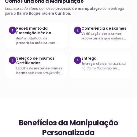
Como Funciona a Manipulação
Conheça cada etapa
do nosso
processo de manipulação
com entrega
para o
Bairro Boqueirão em Curitiba
.
Recebimento da
Conferência de Exames
1
2
Prescrição Médica
Verificação dos exames
Análise detalhada
da
laboratoriais
que embasam
prescrição médica
com
a
prescrição hormonal
.
verificação de dosagens e
interações.
Seleção de Insumos
Entrega
3
4
Certificados
Entrega rápida
na sua casa
Escolha de
matérias-primas
no
Bairro Boqueirão em
hormonais
com
certificação
Curitiba
ou retire em uma de
de qualidade
.
nossas unidades.
Benefícios da Manipulação
Personalizada