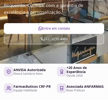
Boqueirão, Curitiba, com a garantia de
excelência e personalização.
Entre em contato
(41) 3035-4488
+20 Anos de
ANVISA Autorizada
Experiência
Alvará Sanitário Ativo
Desde 2004
Farmacêuticos CRF-PR
Associada ANFARMAG
Equipe Habilitada
Boas Práticas