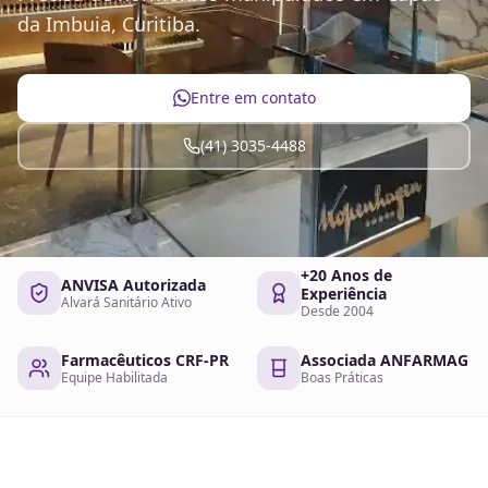
da Imbuia, Curitiba.
Entre em contato
(41) 3035-4488
+20 Anos de
ANVISA Autorizada
Experiência
Alvará Sanitário Ativo
Desde 2004
Farmacêuticos CRF-PR
Associada ANFARMAG
Equipe Habilitada
Boas Práticas