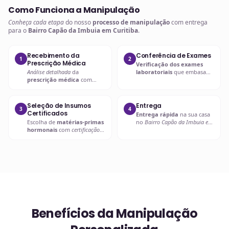
Como Funciona a Manipulação
Conheça cada etapa
do nosso
processo de manipulação
com entrega
para o
Bairro Capão da Imbuia em Curitiba
.
Recebimento da
Conferência de Exames
1
2
Prescrição Médica
Verificação dos exames
Análise detalhada
da
laboratoriais
que embasam
prescrição médica
com
a
prescrição hormonal
.
verificação de dosagens e
interações.
Seleção de Insumos
Entrega
3
4
Certificados
Entrega rápida
na sua casa
Escolha de
matérias-primas
no
Bairro Capão da Imbuia em
hormonais
com
certificação
Curitiba
ou retire em uma de
de qualidade
.
nossas unidades.
Benefícios da Manipulação