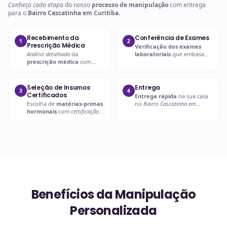
Conheça cada etapa
do nosso
processo de manipulação
com entrega
para o
Bairro Cascatinha em Curitiba
.
Recebimento da
Conferência de Exames
1
2
Prescrição Médica
Verificação dos exames
Análise detalhada
da
laboratoriais
que embasam
prescrição médica
com
a
prescrição hormonal
.
verificação de dosagens e
interações.
Seleção de Insumos
Entrega
3
4
Certificados
Entrega rápida
na sua casa
Escolha de
matérias-primas
no
Bairro Cascatinha em
hormonais
com
certificação
Curitiba
ou retire em uma de
de qualidade
.
nossas unidades.
Benefícios da Manipulação
Personalizada