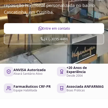
reposição hormonal personalizada no bairro
Cascatinha, em Curitiba.
Entre em contato
(41) 3035-4488
+20 Anos de
ANVISA Autorizada
Experiência
Alvará Sanitário Ativo
Desde 2004
Farmacêuticos CRF-PR
Associada ANFARMAG
Equipe Habilitada
Boas Práticas