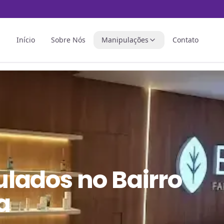
Início
Sobre Nós
Manipulações
Contato
ulados
no
Bairro
a