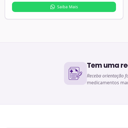
Saiba Mais
Tem uma rec
Receba orientação f
medicamentos man