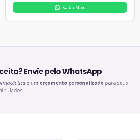
Saiba Mais
eita? Envie pelo WhatsApp
armacêutica
e um
orçamento personalizado
para seus
ipulados.