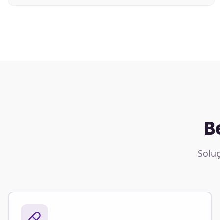
B
Soluç