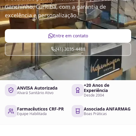
Ganchinho, Curitiba, com a garantia de
excelência e personalização.
Entre em contato
(41) 3035-4488
+20 Anos de
ANVISA Autorizada
Experiência
Alvará Sanitário Ativo
Desde 2004
Farmacêuticos CRF-PR
Associada ANFARMAG
Equipe Habilitada
Boas Práticas