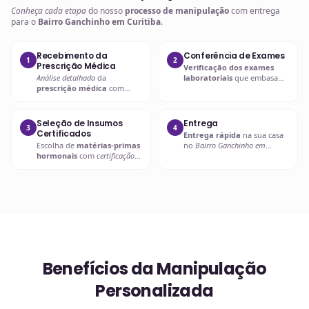
Conheça cada etapa
do nosso
processo de manipulação
com entrega
para o
Bairro Ganchinho em Curitiba
.
Recebimento da
Conferência de Exames
1
2
Prescrição Médica
Verificação dos exames
Análise detalhada
da
laboratoriais
que embasam
prescrição médica
com
a
prescrição hormonal
.
verificação de dosagens e
interações.
Seleção de Insumos
Entrega
3
4
Certificados
Entrega rápida
na sua casa
Escolha de
matérias-primas
no
Bairro Ganchinho em
hormonais
com
certificação
Curitiba
ou retire em uma de
de qualidade
.
nossas unidades.
Benefícios da Manipulação
Personalizada