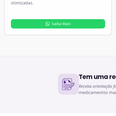
otimizadas.
Saiba Mais
Tem uma rec
Receba orientação f
medicamentos man