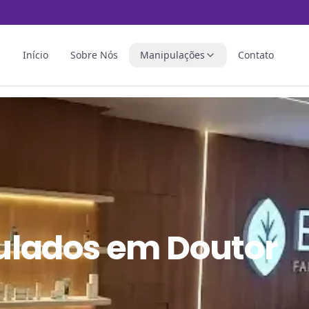
Início
Sobre Nós
Manipulações
Contato
ulados
em
Doutor