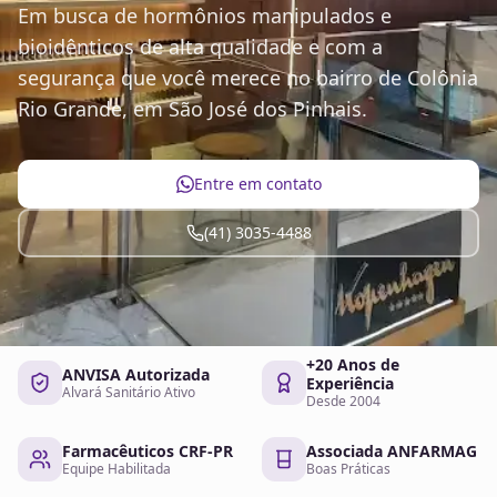
Em busca de hormônios manipulados e
bioidênticos de alta qualidade e com a
segurança que você merece no bairro de Colônia
Rio Grande, em São José dos Pinhais.
Entre em contato
(41) 3035-4488
+20 Anos de
ANVISA Autorizada
Experiência
Alvará Sanitário Ativo
Desde 2004
Farmacêuticos CRF-PR
Associada ANFARMAG
Equipe Habilitada
Boas Práticas