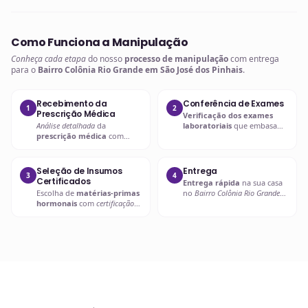
Como Funciona a Manipulação
Conheça cada etapa
do nosso
processo de manipulação
com entrega
para o
Bairro Colônia Rio Grande em São José dos Pinhais
.
Recebimento da
Conferência de Exames
1
2
Prescrição Médica
Verificação dos exames
Análise detalhada
da
laboratoriais
que embasam
prescrição médica
com
a
prescrição hormonal
.
verificação de dosagens e
interações.
Seleção de Insumos
Entrega
3
4
Certificados
Entrega rápida
na sua casa
Escolha de
matérias-primas
no
Bairro Colônia Rio Grande
hormonais
com
certificação
em São José dos Pinhais
ou
de qualidade
.
retire em uma de nossas
unidades.