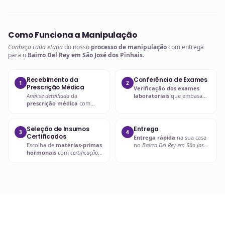
Como Funciona a Manipulação
Conheça cada etapa
do nosso
processo de manipulação
com entrega
para o
Bairro Del Rey em São José dos Pinhais
.
Recebimento da
Conferência de Exames
1
2
Prescrição Médica
Verificação dos exames
Análise detalhada
da
laboratoriais
que embasam
prescrição médica
com
a
prescrição hormonal
.
verificação de dosagens e
interações.
Seleção de Insumos
Entrega
3
4
Certificados
Entrega rápida
na sua casa
Escolha de
matérias-primas
no
Bairro Del Rey em São José
hormonais
com
certificação
dos Pinhais
ou retire em uma
de qualidade
.
de nossas unidades.