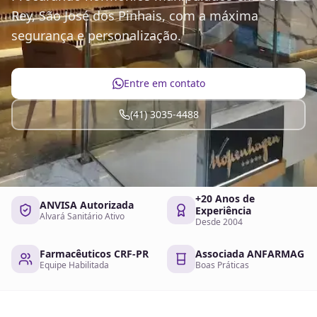
Rey, São José dos Pinhais, com a máxima
segurança e personalização.
Entre em contato
(41) 3035-4488
+20 Anos de
ANVISA Autorizada
Experiência
Alvará Sanitário Ativo
Desde 2004
Farmacêuticos CRF-PR
Associada ANFARMAG
Equipe Habilitada
Boas Práticas