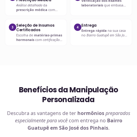
Verificação dos exames
Análise detalhada
da
laboratoriais
que embasam
prescrição médica
com
a
prescrição hormonal
.
verificação de dosagens e
interações.
Seleção de Insumos
Entrega
3
4
Certificados
Entrega rápida
na sua casa
Escolha de
matérias-primas
no
Bairro Guatupê em São José
hormonais
com
certificação
dos Pinhais
ou retire em uma
de qualidade
.
de nossas unidades.
Benefícios da Manipulação
Personalizada
Descubra as vantagens de ter
hormônios
preparados
especialmente para você
com entrega no
Bairro
Guatupê em São José dos Pinhais
.