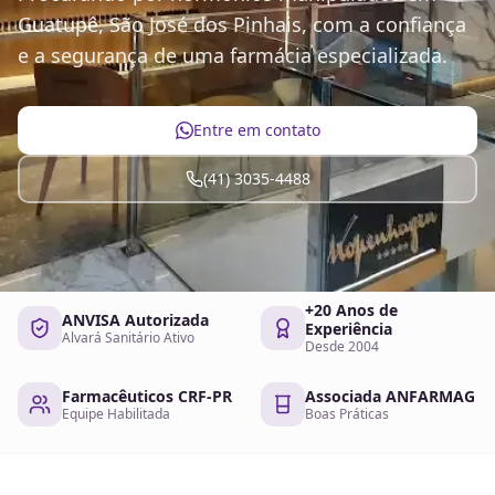
Guatupê, São José dos Pinhais, com a confiança
e a segurança de uma farmácia especializada.
Entre em contato
(41) 3035-4488
+20 Anos de
ANVISA Autorizada
Experiência
Alvará Sanitário Ativo
Desde 2004
Farmacêuticos CRF-PR
Associada ANFARMAG
Equipe Habilitada
Boas Práticas