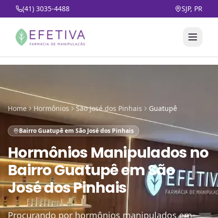
(41) 3035-4488
SJP, PR
Home
Hormônios
São José dos Pinhais
Guatupê
Bairro Guatupê em São José dos Pinhais
Hormônios Manipulados
no
Bairro Guatupê em São
José dos Pinhais
Procurando por hormônios manipulados em