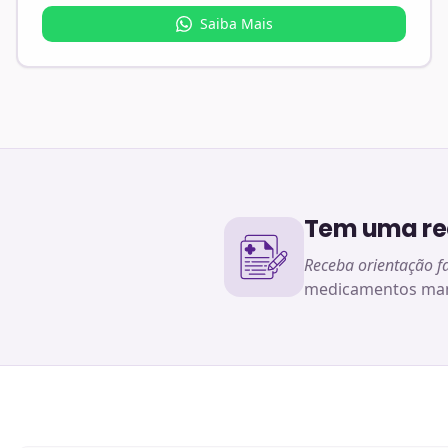
Saiba Mais
Tem uma rec
Receba orientação f
medicamentos man