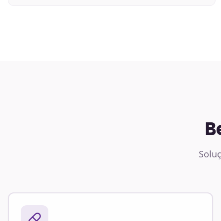
B
Soluç