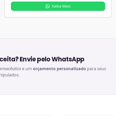
Saiba Mais
eita? Envie pelo WhatsApp
armacêutica
e um
orçamento personalizado
para seus
ipulados.