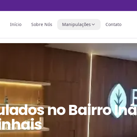
Início
Sobre Nós
Manipulações
Contato
ulados
no
Bairro In
inhais