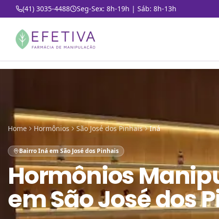
(41) 3035-4488
Seg-Sex: 8h-19h | Sáb: 8h-13h
Home
Hormônios
São José dos Pinhais
Iná
Bairro Iná em São José dos Pinhais
Hormônios Manip
em São José dos P