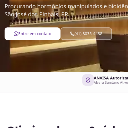
Procurando hormônios manipulados e bioidênti
São José dos Pinhais, PR.
Entre em contato
(41) 3035-4488
ANVISA Autoriza
Alvará Sanitário Ativo