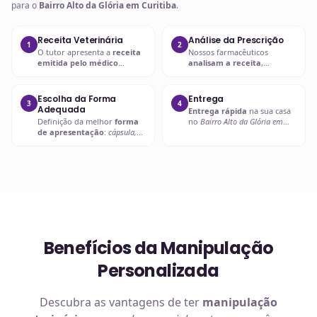
para o
Bairro Alto da Glória em Curitiba
.
Receita Veterinária
Análise da Prescrição
1
2
O tutor apresenta a
receita
Nossos farmacêuticos
emitida pelo médico
analisam a receita
,
veterinário
com a
prescrição
verificando
dosagem, forma
adequada
.
farmacêutica e
compatibilidade
.
Escolha da Forma
Entrega
3
4
Adequada
Entrega rápida
na sua casa
Definição da melhor
forma
no
Bairro Alto da Glória em
de apresentação
:
cápsula,
Curitiba
ou retire em uma de
líquido palatável, pasta ou
nossas unidades.
outra
.
Benefícios da Manipulação
Personalizada
Descubra as vantagens de ter
manipulação