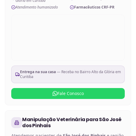
Glória em Curitiba
Atendimento humanizado
Farmacêuticos CRF-PR
Entrega na sua casa
— Receba no
Bairro Alto da Glória em
Curitiba
Fale Conosco
Manipulação Veterinária
para
São José
dos Pinhais
Atendemos pacientes de
São José dos Pinhais
e região