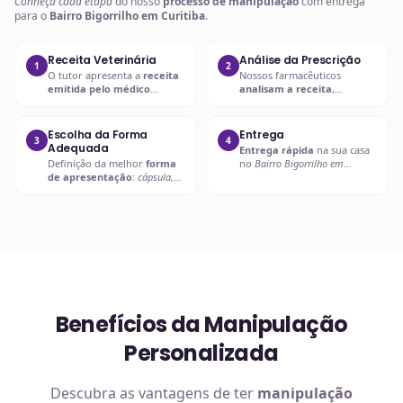
Conheça cada etapa
do nosso
processo de manipulação
com entrega
para o
Bairro Bigorrilho em Curitiba
.
Receita Veterinária
Análise da Prescrição
1
2
O tutor apresenta a
receita
Nossos farmacêuticos
emitida pelo médico
analisam a receita
,
veterinário
com a
prescrição
verificando
dosagem, forma
adequada
.
farmacêutica e
compatibilidade
.
Escolha da Forma
Entrega
3
4
Adequada
Entrega rápida
na sua casa
Definição da melhor
forma
no
Bairro Bigorrilho em
de apresentação
:
cápsula,
Curitiba
ou retire em uma de
líquido palatável, pasta ou
nossas unidades.
outra
.
Benefícios da Manipulação
Personalizada
Descubra as vantagens de ter
manipulação