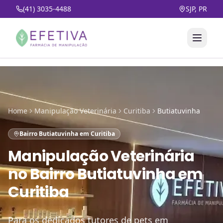
(41) 3035-4488
SJP, PR
Home
Manipulação Veterinária
Curitiba
Butiatuvinha
Bairro Butiatuvinha em Curitiba
Manipulação Veterinária
no
Bairro Butiatuvinha em
Curitiba
Para os dedicados tutores de pets em