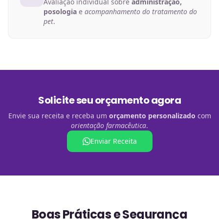
Avaliação individual sobre
administração,
posologia
e
acompanhamento do tratamento do
pet
.
Solicite seu orçamento agora
Envie sua receita e receba um
orçamento personalizado
com
orientação farmacêutica
.
Enviar Receita
Boas Práticas e Segurança