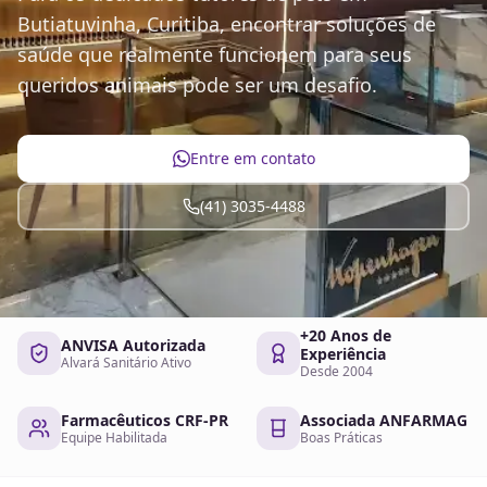
Butiatuvinha, Curitiba, encontrar soluções de
saúde que realmente funcionem para seus
queridos animais pode ser um desafio.
Entre em contato
(41) 3035-4488
+20 Anos de
ANVISA Autorizada
Experiência
Alvará Sanitário Ativo
Desde 2004
Farmacêuticos CRF-PR
Associada ANFARMAG
Equipe Habilitada
Boas Práticas