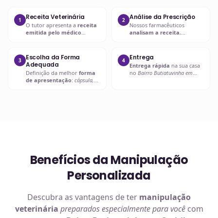
Receita Veterinária
Análise da Prescrição
1
2
O tutor apresenta a
receita
Nossos farmacêuticos
emitida pelo médico
analisam a receita
,
veterinário
com a
prescrição
verificando
dosagem, forma
adequada
.
farmacêutica e
compatibilidade
.
Escolha da Forma
Entrega
3
4
Adequada
Entrega rápida
na sua casa
Definição da melhor
forma
no
Bairro Butiatuvinha em
de apresentação
:
cápsula,
Curitiba
ou retire em uma de
líquido palatável, pasta ou
nossas unidades.
outra
.
Benefícios da Manipulação
Personalizada
Descubra as vantagens de ter
manipulação
veterinária
preparados especialmente para você
com