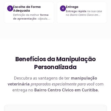
adequada
.
farmacêutica e
compatibilidade
.
Escolha da Forma
Entrega
3
4
Adequada
Entrega rápida
na sua casa
Definição da melhor
forma
no
Bairro Centro Cívico em
de apresentação
:
cápsula,
Curitiba
ou retire em uma de
líquido palatável, pasta ou
nossas unidades.
outra
.
Benefícios da Manipulação
Personalizada
Descubra as vantagens de ter
manipulação
veterinária
preparados especialmente para você
com
entrega no
Bairro Centro Cívico em Curitiba
.