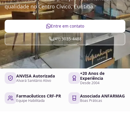
qualidade no Centro Cívico, Curitiba.
Entre em contato
(41) 3035-4488
+20 Anos de
ANVISA Autorizada
Experiência
Alvará Sanitário Ativo
Desde 2004
Farmacêuticos CRF-PR
Associada ANFARMAG
Equipe Habilitada
Boas Práticas