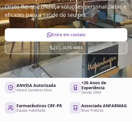
Cristo Rei que ofereça soluções personalizadas e
eficazes para a saúde do seu pet.
Entre em contato
(41) 3035-4488
+20 Anos de
ANVISA Autorizada
Experiência
Alvará Sanitário Ativo
Desde 2004
Farmacêuticos CRF-PR
Associada ANFARMAG
Equipe Habilitada
Boas Práticas