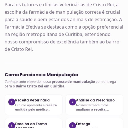
Para os tutores e clínicas veterinárias de Cristo Rei, a
escolha da farmácia de manipulação correta é crucial
para a saúde e bem-estar dos animais de estimação. A
Farmácia Efetiva se destaca como a opção preferencial
na região metropolitana de Curitiba, estendendo
nosso compromisso de excelência também ao bairro
de Cristo Rei.
Como Funciona a Manipulação
Conheça cada etapa
do nosso
processo de manipulação
com entrega
para o
Bairro Cristo Rei em Curitiba
.
Receita Veterinária
Análise da Prescrição
1
2
O tutor apresenta a
receita
Nossos farmacêuticos
emitida pelo médico
analisam a receita
,
veterinário
com a
prescrição
verificando
dosagem, forma
adequada
.
farmacêutica e
compatibilidade
.
Escolha da Forma
Entrega
3
4