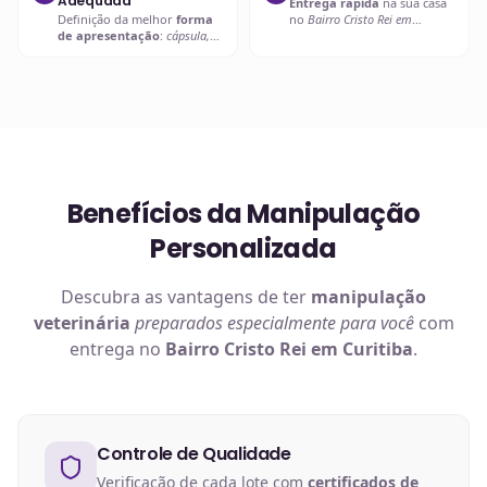
Adequada
Entrega rápida
na sua casa
Definição da melhor
forma
no
Bairro Cristo Rei em
de apresentação
:
cápsula,
Curitiba
ou retire em uma de
líquido palatável, pasta ou
nossas unidades.
outra
.
Benefícios da Manipulação
Personalizada
Descubra as vantagens de ter
manipulação
veterinária
preparados especialmente para você
com
entrega no
Bairro Cristo Rei em Curitiba
.
Controle de Qualidade
Verificação de cada lote com
certificados de