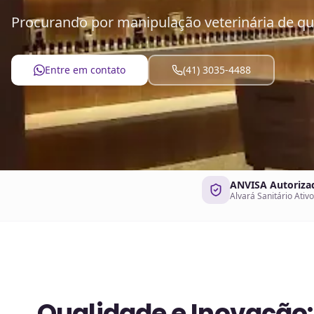
Procurando por manipulação veterinária de qu
Entre em contato
(41) 3035-4488
ANVISA Autoriza
Alvará Sanitário Ativo
Qualidade e Inovação: