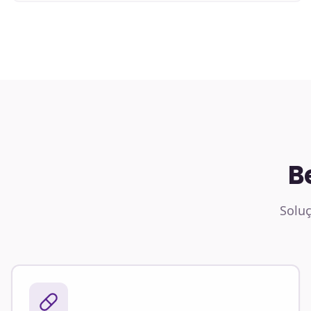
B
Soluç