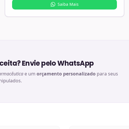
Saiba Mais
eita? Envie pelo WhatsApp
armacêutica
e um
orçamento personalizado
para seus
ipulados.