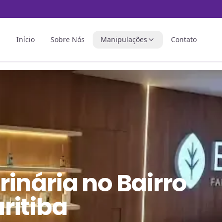
Início
Sobre Nós
Manipulações
Contato
rinária
no
Bairro
ritiba