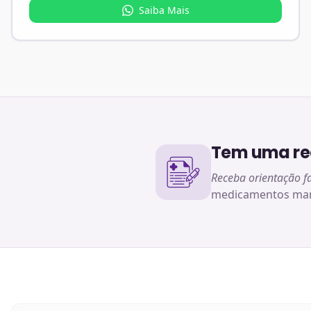
Saiba Mais
Tem uma rec
Receba orientação f
medicamentos man