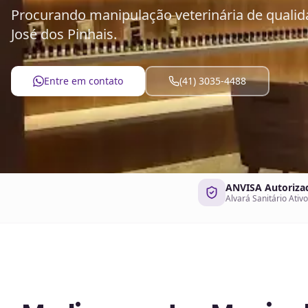
Procurando manipulação veterinária de quali
José dos Pinhais.
Entre em contato
(41) 3035-4488
ANVISA Autoriza
Alvará Sanitário Ativo