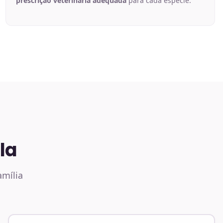
prescrição veterinária adequada
para cada espécie.
la
amília