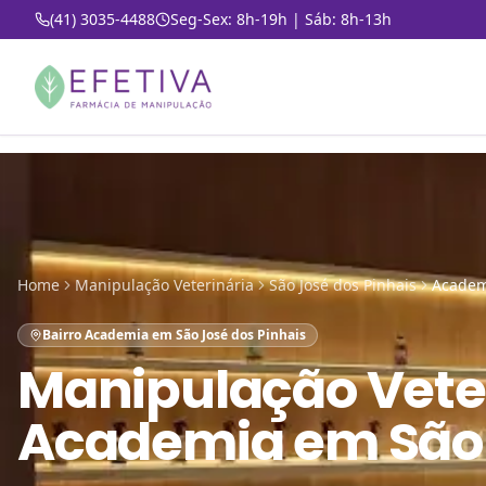
(41) 3035-4488
Seg-Sex: 8h-19h | Sáb: 8h-13h
Home
Manipulação Veterinária
São José dos Pinhais
Academ
Bairro Academia em São José dos Pinhais
Manipulação Vete
Academia em São 