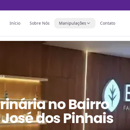
Início
Sobre Nós
Manipulações
Contato
ia
rinária
no
Bairro
José dos Pinhais