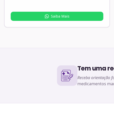
Saiba Mais
Tem uma rec
Receba orientação f
medicamentos man