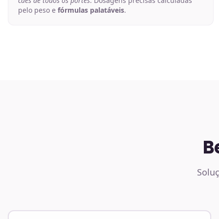
cães de todos os portes
. Dosagens precisas calculadas
pelo peso e
fórmulas palatáveis
.
B
Soluç