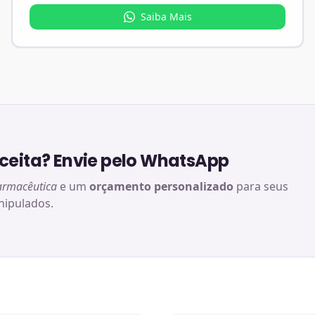
Saiba Mais
eita? Envie pelo WhatsApp
armacêutica
e um
orçamento personalizado
para seus
ipulados.