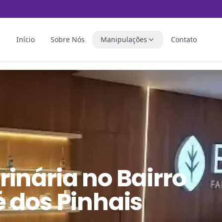
Início
Sobre Nós
Manipulações
Contato
rinária
no
Bairro
 dos Pinhais