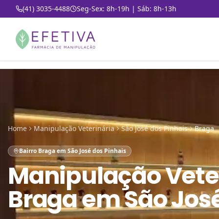
(41) 3035-4488
Seg-Sex: 8h-19h | Sáb: 8h-13h
Home
Manipulação Veterinária
São José dos Pinhais
Braga
Bairro Braga em São José dos Pinhais
Manipulação Vete
Braga em São José