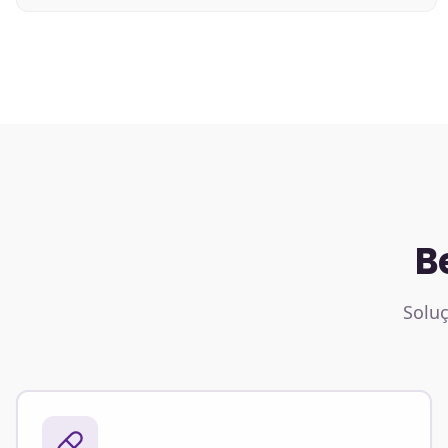
B
Soluç