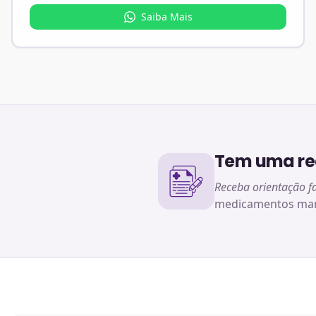
Saiba Mais
Tem uma rec
Receba orientação f
medicamentos man