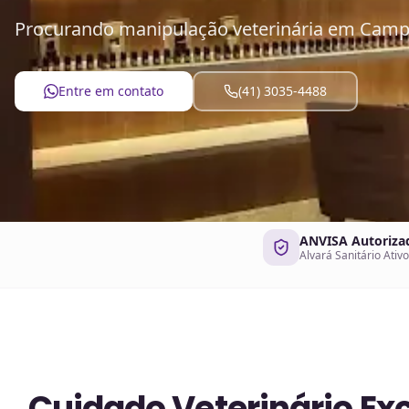
Procurando manipulação veterinária em Campin
Entre em contato
(41) 3035-4488
ANVISA Autoriza
Alvará Sanitário Ativo
Cuidado Veterinário Ex