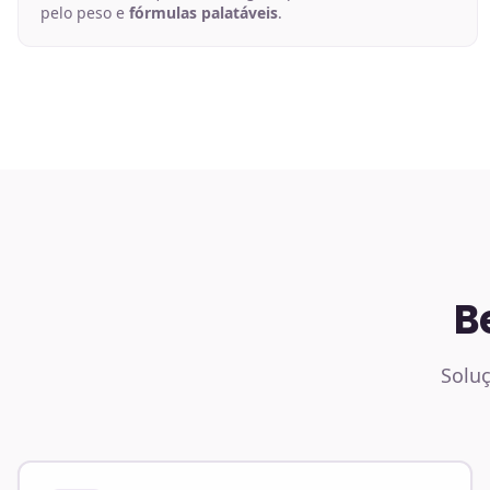
pelo peso e
fórmulas palatáveis
.
B
Soluç