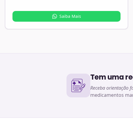
Saiba Mais
Tem uma rec
Receba orientação f
medicamentos man