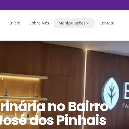
Início
Sobre Nós
Manipulações
Contato
na
rinária
no
Bairro
osé dos Pinhais