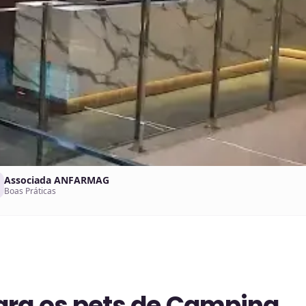
Associada ANFARMAG
Boas Práticas
ara os pets de Campina,