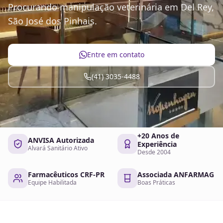
Procurando manipulação veterinária em Del Rey,
São José dos Pinhais.
Entre em contato
(41) 3035-4488
+20 Anos de
ANVISA Autorizada
Experiência
Alvará Sanitário Ativo
Desde 2004
Farmacêuticos CRF-PR
Associada ANFARMAG
Equipe Habilitada
Boas Práticas