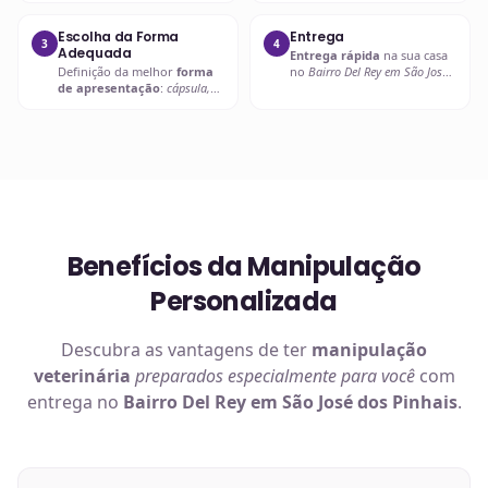
adequada
.
farmacêutica e
compatibilidade
.
Escolha da Forma
Entrega
3
4
Adequada
Entrega rápida
na sua casa
Definição da melhor
forma
no
Bairro Del Rey em São José
de apresentação
:
cápsula,
dos Pinhais
ou retire em uma
líquido palatável, pasta ou
de nossas unidades.
outra
.
Benefícios da Manipulação
Personalizada
Descubra as vantagens de ter
manipulação
veterinária
preparados especialmente para você
com
entrega no
Bairro Del Rey em São José dos Pinhais
.