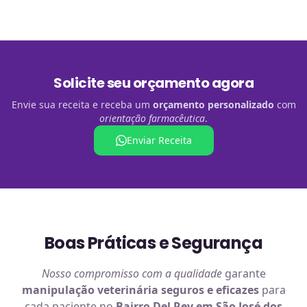
Solicite seu orçamento agora
Envie sua receita e receba um
orçamento personalizado
com
orientação farmacêutica
.
Enviar Receita
Boas Práticas e Segurança
Nosso compromisso com a qualidade
garante
manipulação veterinária
seguros e eficazes
para
cada paciente no
Bairro Del Rey em São José dos