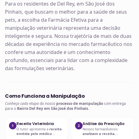
Para os residentes de Del Rey, em São José dos
Pinhais, que buscam o melhor para a saúde de seus
pets, a escolha da Farmácia Efetiva para a
manipulação veterinária representa uma decisão
inteligente e segura. Nossa trajetória de mais de duas
décadas de experiência no mercado farmacêutico nos
confere uma autoridade e um conhecimento
profundo, essenciais para lidar com a complexidade
das formulações veterinárias.
Como Funciona a Manipulação
Conheça cada etapa
do nosso
processo de manipulação
com entrega
para o
Bairro Del Rey em São José dos Pinhais
.
Receita Veterinária
Análise da Prescrição
1
2
O tutor apresenta a
receita
Nossos farmacêuticos
emitida pelo médico
analisam a receita
,
veterinário
com a
prescrição
verificando
dosagem, forma