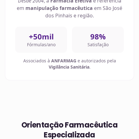
Desde 2004
, a
Farmácia Efetiva
é referência
em
manipulação farmacêutica
em
São José
dos Pinhais
e região.
+50mil
98%
Fórmulas/ano
Satisfação
Associados à
ANFARMAG
e autorizados pela
Vigilância Sanitária
.
Orientação Farmacêutica
Especializada