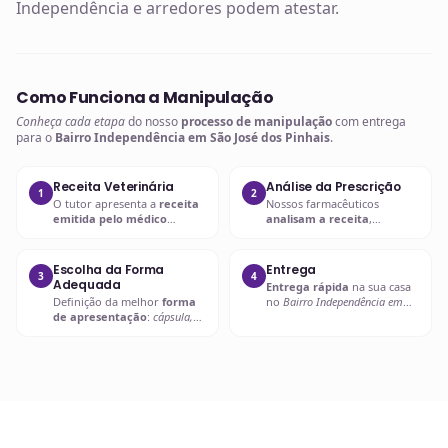
Independência e arredores podem atestar.
Como Funciona a Manipulação
Conheça cada etapa
do nosso
processo de manipulação
com entrega
para o
Bairro Independência em São José dos Pinhais
.
Receita Veterinária
Análise da Prescrição
1
2
O tutor apresenta a
receita
Nossos farmacêuticos
emitida pelo médico
analisam a receita
,
veterinário
com a
prescrição
verificando
dosagem, forma
adequada
.
farmacêutica e
compatibilidade
.
Escolha da Forma
Entrega
3
4
Adequada
Entrega rápida
na sua casa
Definição da melhor
forma
no
Bairro Independência em
de apresentação
:
cápsula,
São José dos Pinhais
ou retire
líquido palatável, pasta ou
em uma de nossas unidades.
outra
.