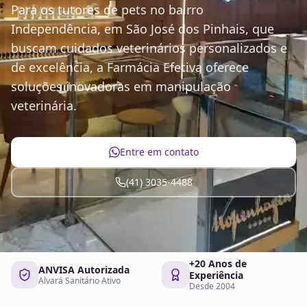
Para os tutores de pets no bairro
Independência, em São José dos Pinhais, que
buscam cuidados veterinários personalizados e
de excelência, a Farmácia Efetiva oferece
soluções inovadoras em manipulação
veterinária.
Entre em contato
(41) 3035-4488
+20 Anos de
ANVISA Autorizada
Experiência
Alvará Sanitário Ativo
Desde 2004