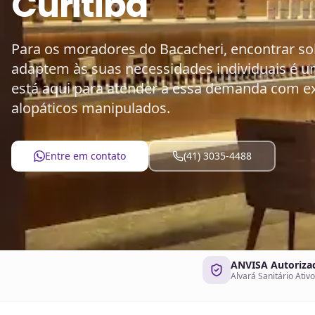
Curitiba
Para os moradores do Bacacheri, encontrar so
adaptem às suas necessidades individuais é um
está aqui para atender a essa demanda com 
alopáticos manipulados.
Entre em contato
(41) 3035-4488
ANVISA Autoriza
Alvará Sanitário Ativo