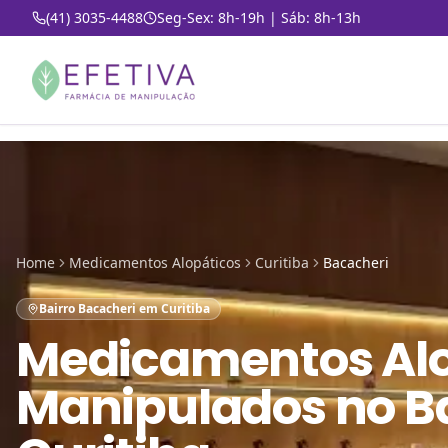
(41) 3035-4488
Seg-Sex: 8h-19h | Sáb: 8h-13h
Home
Medicamentos Alopáticos
Curitiba
Bacacheri
Bairro Bacacheri em Curitiba
Medicamentos Alo
Manipulados
no
B