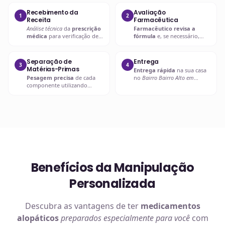
Recebimento da
Avaliação
1
2
Receita
Farmacêutica
Análise técnica
da
prescrição
Farmacêutico revisa a
médica
para verificação de
fórmula
e, se necessário,
compatibilidades e dosagens
entra em contato com o
seguras.
prescritor
para
esclarecimentos.
Separação de
Entrega
3
4
Matérias-Primas
Entrega rápida
na sua casa
Pesagem precisa
de cada
no
Bairro Bairro Alto em
componente utilizando
Curitiba
ou retire em uma de
balanças analíticas calibradas
nossas unidades.
e certificadas.
Benefícios da Manipulação
Personalizada
Descubra as vantagens de ter
medicamentos
alopáticos
preparados especialmente para você
com