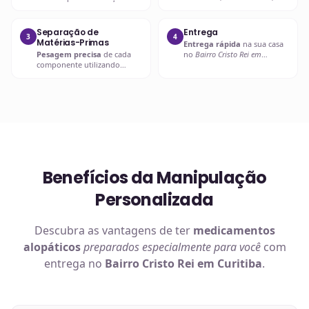
compatibilidades e dosagens
entra em contato com o
seguras.
prescritor
para
esclarecimentos.
Separação de
Entrega
3
4
Matérias-Primas
Entrega rápida
na sua casa
Pesagem precisa
de cada
no
Bairro Cristo Rei em
componente utilizando
Curitiba
ou retire em uma de
balanças analíticas calibradas
nossas unidades.
e certificadas.
Benefícios da Manipulação
Personalizada
Descubra as vantagens de ter
medicamentos
alopáticos
preparados especialmente para você
com
entrega no
Bairro Cristo Rei em Curitiba
.