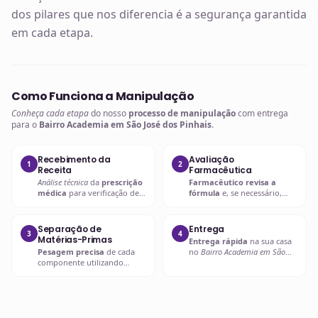
dos pilares que nos diferencia é a segurança garantida
em cada etapa.
Como Funciona a Manipulação
Conheça cada etapa
do nosso
processo de manipulação
com entrega
para o
Bairro Academia em São José dos Pinhais
.
Recebimento da
Avaliação
1
2
Receita
Farmacêutica
Análise técnica
da
prescrição
Farmacêutico revisa a
médica
para verificação de
fórmula
e, se necessário,
compatibilidades e dosagens
entra em contato com o
seguras.
prescritor
para
esclarecimentos.
Separação de
Entrega
3
4
Matérias-Primas
Entrega rápida
na sua casa
Pesagem precisa
de cada
no
Bairro Academia em São
componente utilizando
José dos Pinhais
ou retire em
balanças analíticas calibradas
uma de nossas unidades.
e certificadas.