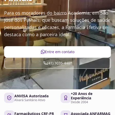
Para os moradores do bairro Academia, em São
José dos Pinhais, que buscam soluções de saúde
personalizadas e eficazes, a Farmácia Efetiva se
destaca como a parceira ideal.
Entre em contato
(41) 3035-4488
+20 Anos de
ANVISA Autorizada
Experiência
Alvará Sanitário Ativo
Desde 2004
Farmacêuticos CRF-PR
Associada ANFARMAG