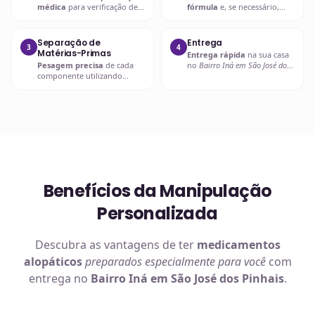
médica
para verificação de
fórmula
e, se necessário,
compatibilidades e dosagens
entra em contato com o
seguras.
prescritor
para
esclarecimentos.
Separação de
Entrega
3
4
Matérias-Primas
Entrega rápida
na sua casa
Pesagem precisa
de cada
no
Bairro Iná em São José dos
componente utilizando
Pinhais
ou retire em uma de
balanças analíticas calibradas
nossas unidades.
e certificadas.
Benefícios da Manipulação
Personalizada
Descubra as vantagens de ter
medicamentos
alopáticos
preparados especialmente para você
com
entrega no
Bairro Iná em São José dos Pinhais
.