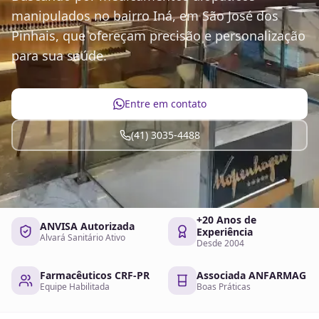
manipulados no bairro Iná, em São José dos
Pinhais, que ofereçam precisão e personalização
para sua saúde.
Entre em contato
(41) 3035-4488
+20 Anos de
ANVISA Autorizada
Experiência
Alvará Sanitário Ativo
Desde 2004
Farmacêuticos CRF-PR
Associada ANFARMAG
Equipe Habilitada
Boas Práticas