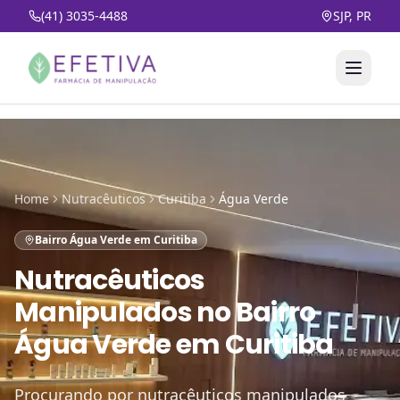
(41) 3035-4488
SJP, PR
Home
Nutracêuticos
Curitiba
Água Verde
Bairro Água Verde em Curitiba
Nutracêuticos
Manipulados
no
Bairro
Água Verde em Curitiba
Procurando por nutracêuticos manipulados