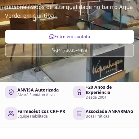
personalizados de alta qualidade no bairro Água
Verde, em Curitiba.
Entre em contato
(41) 3035-4488
+20 Anos de
ANVISA Autorizada
Experiência
Alvará Sanitário Ativo
Desde 2004
Farmacêuticos CRF-PR
Associada ANFARMAG
Equipe Habilitada
Boas Práticas