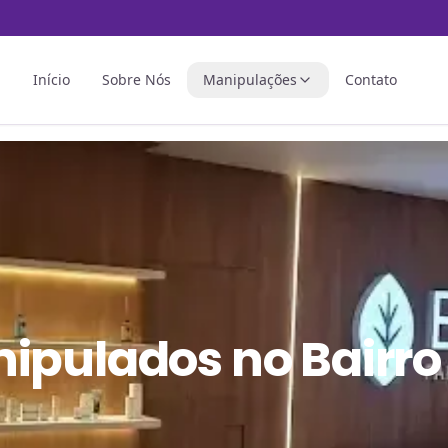
Início
Sobre Nós
Manipulações
Contato
nipulados
no
Bairro