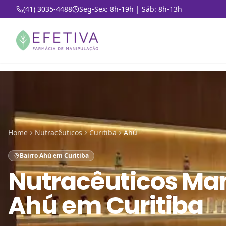
(41) 3035-4488
Seg-Sex: 8h-19h | Sáb: 8h-13h
Home
Nutracêuticos
Curitiba
Ahú
Bairro Ahú em Curitiba
Nutracêuticos Ma
Ahú em Curitiba