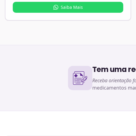
Saiba Mais
Tem uma rec
Receba orientação f
medicamentos man