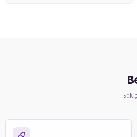
B
Soluç