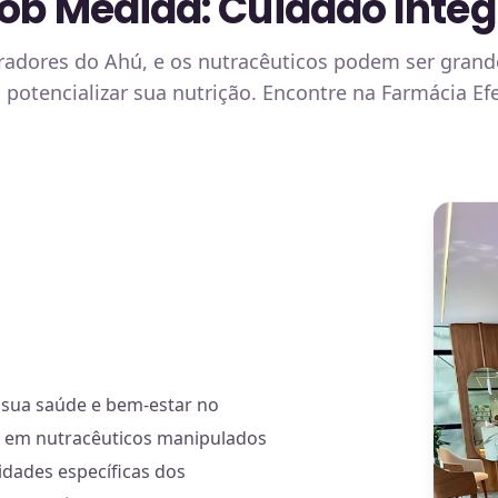
ob Medida: Cuidado Integ
radores do Ahú, e os nutracêuticos podem ser gran
m potencializar sua nutrição. Encontre na Farmácia Ef
 sua saúde e bem-estar no
al em nutracêuticos manipulados
idades específicas dos